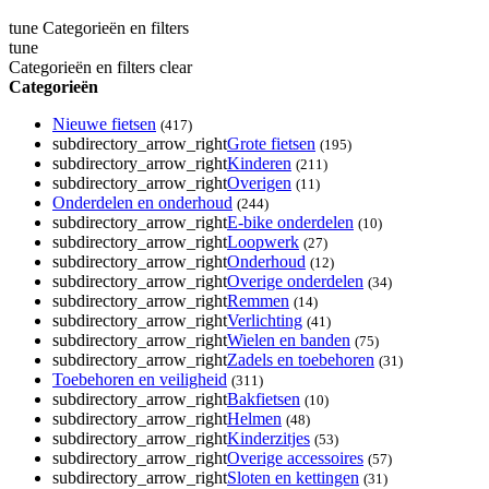
tune
Categorieën en filters
tune
Categorieën en filters
clear
Categorieën
Nieuwe fietsen
(417)
subdirectory_arrow_right
Grote fietsen
(195)
subdirectory_arrow_right
Kinderen
(211)
subdirectory_arrow_right
Overigen
(11)
Onderdelen en onderhoud
(244)
subdirectory_arrow_right
E-bike onderdelen
(10)
subdirectory_arrow_right
Loopwerk
(27)
subdirectory_arrow_right
Onderhoud
(12)
subdirectory_arrow_right
Overige onderdelen
(34)
subdirectory_arrow_right
Remmen
(14)
subdirectory_arrow_right
Verlichting
(41)
subdirectory_arrow_right
Wielen en banden
(75)
subdirectory_arrow_right
Zadels en toebehoren
(31)
Toebehoren en veiligheid
(311)
subdirectory_arrow_right
Bakfietsen
(10)
subdirectory_arrow_right
Helmen
(48)
subdirectory_arrow_right
Kinderzitjes
(53)
subdirectory_arrow_right
Overige accessoires
(57)
subdirectory_arrow_right
Sloten en kettingen
(31)