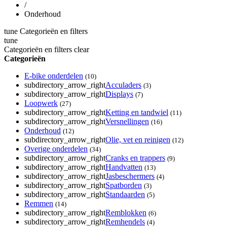
/
Onderhoud
tune
Categorieën en filters
tune
Categorieën en filters
clear
Categorieën
E-bike onderdelen
(10)
subdirectory_arrow_right
Acculaders
(3)
subdirectory_arrow_right
Displays
(7)
Loopwerk
(27)
subdirectory_arrow_right
Ketting en tandwiel
(11)
subdirectory_arrow_right
Versnellingen
(16)
Onderhoud
(12)
subdirectory_arrow_right
Olie, vet en reinigen
(12)
Overige onderdelen
(34)
subdirectory_arrow_right
Cranks en trappers
(9)
subdirectory_arrow_right
Handvatten
(13)
subdirectory_arrow_right
Jasbeschermers
(4)
subdirectory_arrow_right
Spatborden
(3)
subdirectory_arrow_right
Standaarden
(5)
Remmen
(14)
subdirectory_arrow_right
Remblokken
(6)
subdirectory_arrow_right
Remhendels
(4)