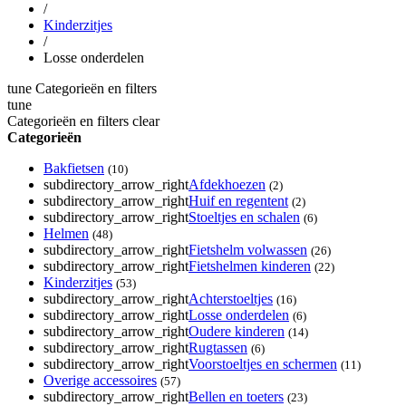
/
Kinderzitjes
/
Losse onderdelen
tune
Categorieën en filters
tune
Categorieën en filters
clear
Categorieën
Bakfietsen
(10)
subdirectory_arrow_right
Afdekhoezen
(2)
subdirectory_arrow_right
Huif en regentent
(2)
subdirectory_arrow_right
Stoeltjes en schalen
(6)
Helmen
(48)
subdirectory_arrow_right
Fietshelm volwassen
(26)
subdirectory_arrow_right
Fietshelmen kinderen
(22)
Kinderzitjes
(53)
subdirectory_arrow_right
Achterstoeltjes
(16)
subdirectory_arrow_right
Losse onderdelen
(6)
subdirectory_arrow_right
Oudere kinderen
(14)
subdirectory_arrow_right
Rugtassen
(6)
subdirectory_arrow_right
Voorstoeltjes en schermen
(11)
Overige accessoires
(57)
subdirectory_arrow_right
Bellen en toeters
(23)