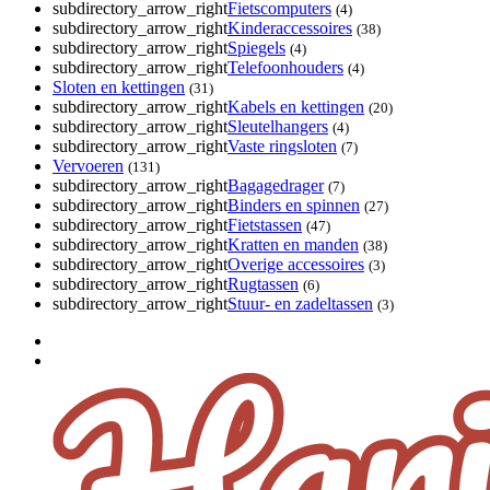
subdirectory_arrow_right
Fietscomputers
(4)
subdirectory_arrow_right
Kinderaccessoires
(38)
subdirectory_arrow_right
Spiegels
(4)
subdirectory_arrow_right
Telefoonhouders
(4)
Sloten en kettingen
(31)
subdirectory_arrow_right
Kabels en kettingen
(20)
subdirectory_arrow_right
Sleutelhangers
(4)
subdirectory_arrow_right
Vaste ringsloten
(7)
Vervoeren
(131)
subdirectory_arrow_right
Bagagedrager
(7)
subdirectory_arrow_right
Binders en spinnen
(27)
subdirectory_arrow_right
Fietstassen
(47)
subdirectory_arrow_right
Kratten en manden
(38)
subdirectory_arrow_right
Overige accessoires
(3)
subdirectory_arrow_right
Rugtassen
(6)
subdirectory_arrow_right
Stuur- en zadeltassen
(3)