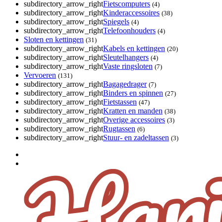
subdirectory_arrow_right
Fietscomputers
(4)
subdirectory_arrow_right
Kinderaccessoires
(38)
subdirectory_arrow_right
Spiegels
(4)
subdirectory_arrow_right
Telefoonhouders
(4)
Sloten en kettingen
(31)
subdirectory_arrow_right
Kabels en kettingen
(20)
subdirectory_arrow_right
Sleutelhangers
(4)
subdirectory_arrow_right
Vaste ringsloten
(7)
Vervoeren
(131)
subdirectory_arrow_right
Bagagedrager
(7)
subdirectory_arrow_right
Binders en spinnen
(27)
subdirectory_arrow_right
Fietstassen
(47)
subdirectory_arrow_right
Kratten en manden
(38)
subdirectory_arrow_right
Overige accessoires
(3)
subdirectory_arrow_right
Rugtassen
(6)
subdirectory_arrow_right
Stuur- en zadeltassen
(3)