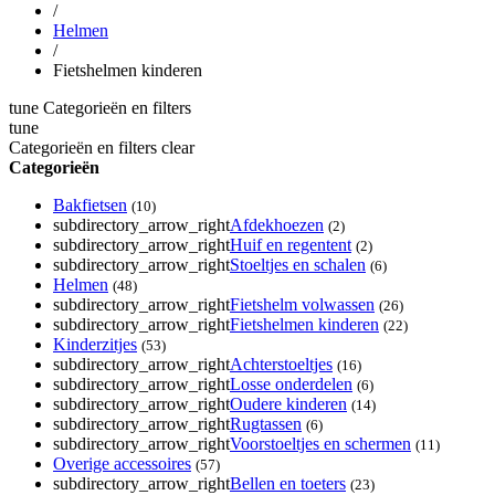
/
Helmen
/
Fietshelmen kinderen
tune
Categorieën en filters
tune
Categorieën en filters
clear
Categorieën
Bakfietsen
(10)
subdirectory_arrow_right
Afdekhoezen
(2)
subdirectory_arrow_right
Huif en regentent
(2)
subdirectory_arrow_right
Stoeltjes en schalen
(6)
Helmen
(48)
subdirectory_arrow_right
Fietshelm volwassen
(26)
subdirectory_arrow_right
Fietshelmen kinderen
(22)
Kinderzitjes
(53)
subdirectory_arrow_right
Achterstoeltjes
(16)
subdirectory_arrow_right
Losse onderdelen
(6)
subdirectory_arrow_right
Oudere kinderen
(14)
subdirectory_arrow_right
Rugtassen
(6)
subdirectory_arrow_right
Voorstoeltjes en schermen
(11)
Overige accessoires
(57)
subdirectory_arrow_right
Bellen en toeters
(23)