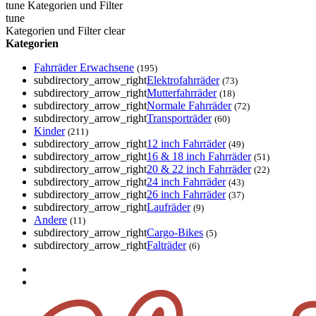
tune
Kategorien und Filter
tune
Kategorien und Filter
clear
Kategorien
Fahrräder Erwachsene
(195)
subdirectory_arrow_right
Elektrofahrräder
(73)
subdirectory_arrow_right
Mutterfahrräder
(18)
subdirectory_arrow_right
Normale Fahrräder
(72)
subdirectory_arrow_right
Transporträder
(60)
Kinder
(211)
subdirectory_arrow_right
12 inch Fahrräder
(49)
subdirectory_arrow_right
16 & 18 inch Fahrräder
(51)
subdirectory_arrow_right
20 & 22 inch Fahrräder
(22)
subdirectory_arrow_right
24 inch Fahrräder
(43)
subdirectory_arrow_right
26 inch Fahrräder
(37)
subdirectory_arrow_right
Laufräder
(9)
Andere
(11)
subdirectory_arrow_right
Cargo-Bikes
(5)
subdirectory_arrow_right
Falträder
(6)