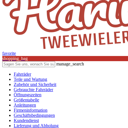
favorite
shopping_bag
manage_search
Fahrräder
Teile und Wartung
Zubehör und Sicherheit
Gebrauchte Fahrräder
Öffnungszeiten
Größentabelle
Anleitungen
Firmeninformation
Geschäftsbedingungen
Kundendienst
Lieferung und Abholung