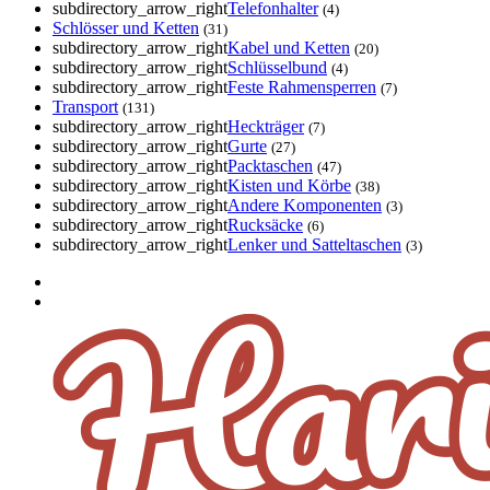
subdirectory_arrow_right
Telefonhalter
(4)
Schlösser und Ketten
(31)
subdirectory_arrow_right
Kabel und Ketten
(20)
subdirectory_arrow_right
Schlüsselbund
(4)
subdirectory_arrow_right
Feste Rahmensperren
(7)
Transport
(131)
subdirectory_arrow_right
Heckträger
(7)
subdirectory_arrow_right
Gurte
(27)
subdirectory_arrow_right
Packtaschen
(47)
subdirectory_arrow_right
Kisten und Körbe
(38)
subdirectory_arrow_right
Andere Komponenten
(3)
subdirectory_arrow_right
Rucksäcke
(6)
subdirectory_arrow_right
Lenker und Satteltaschen
(3)