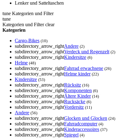
Lenker und Satteltaschen
tune
Kategorien und Filter
tune
Kategorien und Filter
clear
Kategorien
Cargo-Bikes
(10)
subdirectory_arrow_right
Andere
(2)
subdirectory_arrow_right
Verdeck und Regenzelt
(2)
subdirectory_arrow_right
Kindersitze
(6)
Helme
(48)
subdirectory_arrow_right
Fahrrad erwachsene
(26)
subdirectory_arrow_right
Helme kinder
(22)
Kindersitze
(53)
subdirectory_arrow_right
Rücksitz
(16)
subdirectory_arrow_right
Komponenten
(6)
subdirectory_arrow_right
Ältere Kinder
(14)
subdirectory_arrow_right
Rucksäcke
(6)
subdirectory_arrow_right
Vordersitz
(11)
Andere
(56)
subdirectory_arrow_right
Glocken und Glocken
(24)
subdirectory_arrow_right
Fahrradcomputer
(4)
subdirectory_arrow_right
Kinderaccessoires
(37)
subdirectory_arrow_right
Spiegel
(4)