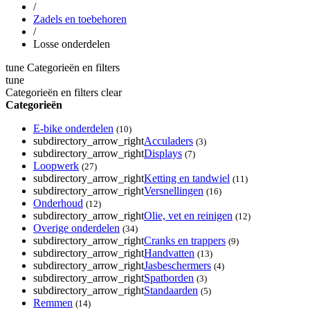
/
Zadels en toebehoren
/
Losse onderdelen
tune
Categorieën en filters
tune
Categorieën en filters
clear
Categorieën
E-bike onderdelen
(10)
subdirectory_arrow_right
Acculaders
(3)
subdirectory_arrow_right
Displays
(7)
Loopwerk
(27)
subdirectory_arrow_right
Ketting en tandwiel
(11)
subdirectory_arrow_right
Versnellingen
(16)
Onderhoud
(12)
subdirectory_arrow_right
Olie, vet en reinigen
(12)
Overige onderdelen
(34)
subdirectory_arrow_right
Cranks en trappers
(9)
subdirectory_arrow_right
Handvatten
(13)
subdirectory_arrow_right
Jasbeschermers
(4)
subdirectory_arrow_right
Spatborden
(3)
subdirectory_arrow_right
Standaarden
(5)
Remmen
(14)