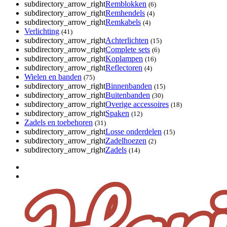
subdirectory_arrow_right
Remblokken
(6)
subdirectory_arrow_right
Remhendels
(4)
subdirectory_arrow_right
Remkabels
(4)
Verlichting
(41)
subdirectory_arrow_right
Achterlichten
(15)
subdirectory_arrow_right
Complete sets
(6)
subdirectory_arrow_right
Koplampen
(16)
subdirectory_arrow_right
Reflectoren
(4)
Wielen en banden
(75)
subdirectory_arrow_right
Binnenbanden
(15)
subdirectory_arrow_right
Buitenbanden
(30)
subdirectory_arrow_right
Overige accessoires
(18)
subdirectory_arrow_right
Spaken
(12)
Zadels en toebehoren
(31)
subdirectory_arrow_right
Losse onderdelen
(15)
subdirectory_arrow_right
Zadelhoezen
(2)
subdirectory_arrow_right
Zadels
(14)